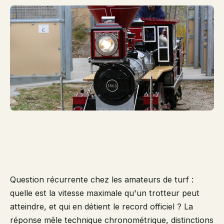
en
at
ap
dé
le 
sy
de
au
ki
ré
Question récurrente chez les amateurs de turf :
quelle est la vitesse maximale qu'un trotteur peut
atteindre, et qui en détient le record officiel ? La
réponse mêle technique chronométrique, distinctions