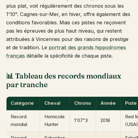
plus plat, voit régulièrement des chronos sous les
1'10". Cagnes-sur-Mer, en hiver, offre également des
conditions favorables. Mais ces pistes ne reçoivent
pas les épreuves de plus haut niveau, qui restent
attribuées à Vincennes pour des raisons de prestige
et de tradition. Le
portrait des grands hippodromes
français
détaille la spécificité de chaque piste.
📊 Tableau des records mondiaux
par tranche
Catégorie
Cheval
Chrono
Année
Piste
Record
Homicide
Red M
1'07"3
2018
mondial
Hunter
(USA