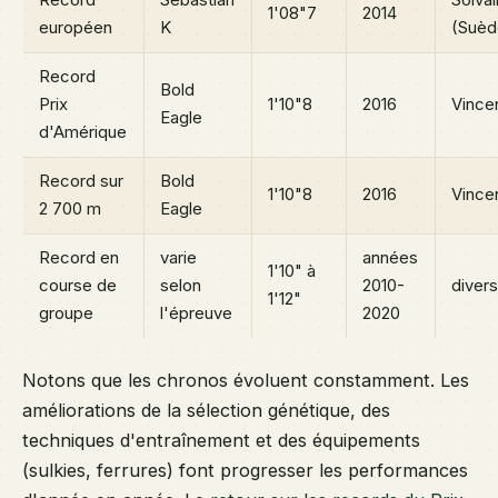
Record
Sebastian
Solval
1'08"7
2014
européen
K
(Suèd
Record
Bold
Prix
1'10"8
2016
Vince
Eagle
d'Amérique
Record sur
Bold
1'10"8
2016
Vince
2 700 m
Eagle
Record en
varie
années
1'10" à
course de
selon
2010-
diver
1'12"
groupe
l'épreuve
2020
Notons que les chronos évoluent constamment. Les
améliorations de la sélection génétique, des
techniques d'entraînement et des équipements
(sulkies, ferrures) font progresser les performances