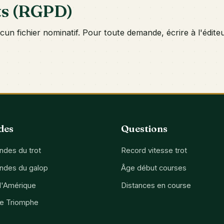
ts (RGPD)
aucun fichier nominatif. Pour toute demande, écrire à l'édit
des
Questions
des du trot
Record vitesse trot
ndes du galop
Âge début courses
d'Amérique
Distances en course
de Triomphe