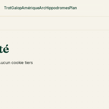
Trot
Galop
Amérique
Arc
Hippodromes
Plan
té
Aucun cookie tiers