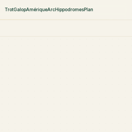
Trot
Galop
Amérique
Arc
Hippodromes
Plan