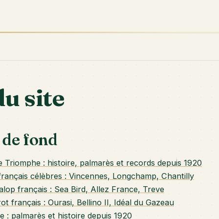
u site
 de fond
de Triomphe : histoire, palmarès et records depuis 1920
rançais célèbres : Vincennes, Longchamp, Chantilly
lop français : Sea Bird, Allez France, Treve
t français : Ourasi, Bellino II, Idéal du Gazeau
e : palmarès et histoire depuis 1920