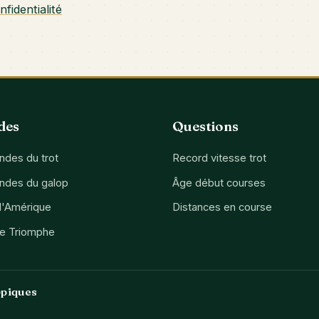
nfidentialité
des
Questions
des du trot
Record vitesse trot
ndes du galop
Âge début courses
d'Amérique
Distances en course
de Triomphe
ppiques