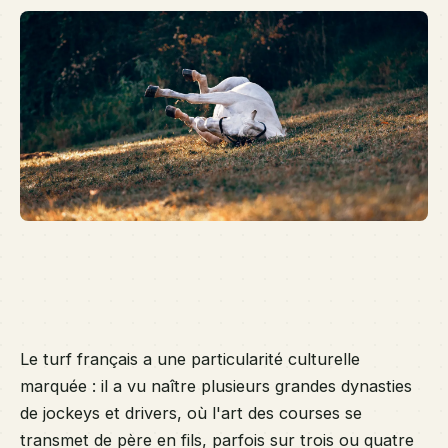
fr
on
tr
l'
tu
gé
en
gé
de
XX
Le turf français a une particularité culturelle
marquée : il a vu naître plusieurs grandes dynasties
de jockeys et drivers, où l'art des courses se
transmet de père en fils, parfois sur trois ou quatre